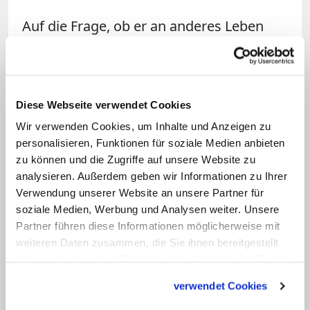
Auf die Frage, ob er an anderes Leben
außerhalb der Erde glaube, antwortete
Consolmagno mit einem Zitat seines
Freundes, des amerikanischen
Diese Webseite verwendet Cookies
Astronomen und Astrophysikers Carl
Wir verwenden Cookies, um Inhalte und Anzeigen zu
Sagan: "Wenn wir das einzige Leben im
personalisieren, Funktionen für soziale Medien anbieten
Universum sind, würde es sich wie eine
zu können und die Zugriffe auf unsere Website zu
Platzverschwendung anfühlen." Der
analysieren. Außerdem geben wir Informationen zu Ihrer
Science-Fiction-Fan in ihm würde gerne
Verwendung unserer Website an unsere Partner für
soziale Medien, Werbung und Analysen weiter. Unsere
auf anderes Leben stoßen, "selbst wenn
Partner führen diese Informationen möglicherweise mit
es nur Mikroben wären". (mtr)
weiteren Daten zusammen, die Sie ihnen bereitgestellt
haben oder die sie im Rahmen Ihrer Nutzung der Dienste
gesammelt haben.
verwendet Cookies