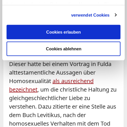
haben oder die sie im Rahmen Ihrer Nutzung der Dienste
Rentzing.
gesammelt haben.
verwendet Cookies
Kritik an Schweizer Bischof Huonder
Cookies erlauben
Bereits vor einigen Tagen gab es eine
intensive Debatte um ähnliche Aussagen
Cookies ablehnen
des Schweizer Bischofs Vitus Huonder.
Dieser hatte bei einem Vortrag in Fulda
alttestamentliche Aussagen über
Homosexualität
als ausreichend
bezeichnet
, um die christliche Haltung zu
gleichgeschlechtlicher Liebe zu
verstehen. Dazu zitierte er eine Stelle aus
dem Buch Levitikus, nach der
homosexuelles Verhalten mit dem Tod