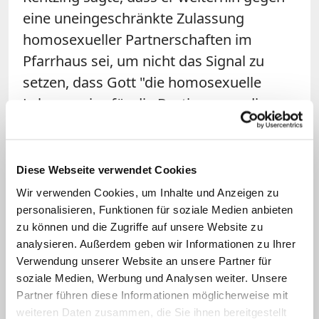
eine uneingeschränkte Zulassung
homosexueller Partnerschaften im
Pfarrhaus sei, um nicht das Signal zu
setzen, dass Gott "die homosexuelle
Lebensweise für die Bestimmung dieser
Menschen hält". Als Bischof werde er zu
der Regelung der sächsischen
Landeskirche stehen, dass nur in
Diese Webseite verwendet Cookies
Ausnahmefällen nach ausdrücklichem
Wir verwenden Cookies, um Inhalte und Anzeigen zu
Gemeindebeschluss die Zulassung von
personalisieren, Funktionen für soziale Medien anbieten
zu können und die Zugriffe auf unsere Website zu
homosexuellen Gemeindepfarrern
analysieren. Außerdem geben wir Informationen zu Ihrer
möglich ist. "Das gehört zu der Last, die
Verwendung unserer Website an unsere Partner für
ein Bischof tragen muss. Man steht dann
soziale Medien, Werbung und Analysen weiter. Unsere
für Dinge ein, bei denen man teilweise
Partner führen diese Informationen möglicherweise mit
weiteren Daten zusammen, die Sie ihnen bereitgestellt
theologisch anderer Auffassung ist", so