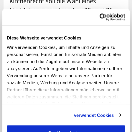
Kirchenrecht soll die Wahl eines
Nachfolgers zwischen dem 15. und 21.
Tag nach dem Tod des Papstes beginnen,
also zwischen dem 5. und 12. Mai. (KNA)
Diese Webseite verwendet Cookies
Hinweis: Mittlerweile wurde bekannt, dass
Wir verwenden Cookies, um Inhalte und Anzeigen zu
das Konklave zur Wahl des neuen Papstes
personalisieren, Funktionen für soziale Medien anbieten
am 7. Mai beginnt. Das teilte der Vatikan
zu können und die Zugriffe auf unsere Website zu
analysieren. Außerdem geben wir Informationen zu Ihrer
am Montagmittag mit.
Verwendung unserer Website an unsere Partner für
soziale Medien, Werbung und Analysen weiter. Unsere
Partner führen diese Informationen möglicherweise mit
weiteren Daten zusammen, die Sie ihnen bereitgestellt
haben oder die sie im Rahmen Ihrer Nutzung der Dienste
gesammelt haben.
verwendet Cookies