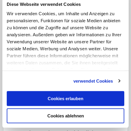
Diese Webseite verwendet Cookies
Wir verwenden Cookies, um Inhalte und Anzeigen zu
personalisieren, Funktionen für soziale Medien anbieten
zu können und die Zugriffe auf unsere Website zu
analysieren. Außerdem geben wir Informationen zu Ihrer
Verwendung unserer Website an unsere Partner für
soziale Medien, Werbung und Analysen weiter. Unsere
Partner führen diese Informationen möglicherweise mit
weiteren Daten zusammen, die Sie ihnen bereitgestellt
haben oder die sie im Rahmen Ihrer Nutzung der Dienste
gesammelt haben.
Ansprache vor rund 100.000 Menschen
verwendet Cookies
Erstes Mittagsgebet von Papst Leo XIV.:
Nie wieder Krieg!
Cookies erlauben
Mit Spannung wurde das erste
Mittagsgebet von Papst Leo XIV. erwartet.
Cookies ablehnen
Das Kirchenoberhaupt nutzte seine