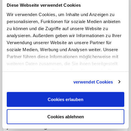
Diese Webseite verwendet Cookies
Wir verwenden Cookies, um Inhalte und Anzeigen zu
personalisieren, Funktionen für soziale Medien anbieten
zu können und die Zugriffe auf unsere Website zu
analysieren. Außerdem geben wir Informationen zu Ihrer
Verwendung unserer Website an unsere Partner für
soziale Medien, Werbung und Analysen weiter. Unsere
Partner führen diese Informationen möglicherweise mit
weiteren Daten zusammen, die Sie ihnen bereitgestellt
haben oder die sie im Rahmen Ihrer Nutzung der Dienste
In Chiclayo sorgte er für frischen Wind
gesammelt haben.
Wo Papst Leo XIV. Bischof war – Prevost
verwendet Cookies
packt an
Der erste US-Amerikaner als Papst? In
Cookies erlauben
Peru sieht man das anders: Papst Leo XIV.
ist der erste peruanische Papst! Hier war er
Cookies ablehnen
jahrzehntelang Missionar und Bischof. Sein