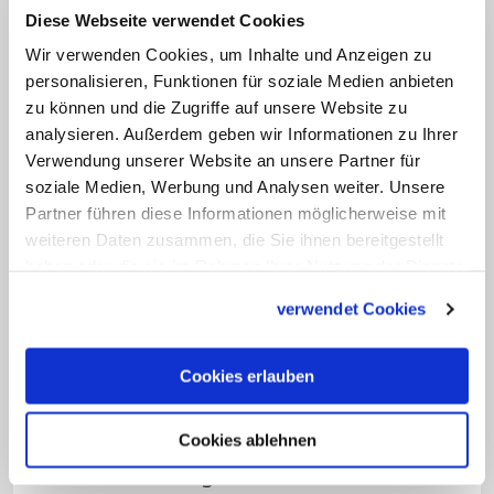
Diese Webseite verwendet Cookies
Der Kirchenrechtler betont, Pater Gregor
Wir verwenden Cookies, um Inhalte und Anzeigen zu
habe weiterhin besondere Rechte und
personalisieren, Funktionen für soziale Medien anbieten
zu können und die Zugriffe auf unsere Website zu
Pflichten eines Bischofs, denn das
analysieren. Außerdem geben wir Informationen zu Ihrer
Sakrament der Bischofsweihe sei
Verwendung unserer Website an unsere Partner für
unauslöschlich. Rechtliche, geistliche und
soziale Medien, Werbung und Analysen weiter. Unsere
emotionale Bindungen gegenüber seiner
Partner führen diese Informationen möglicherweise mit
weiteren Daten zusammen, die Sie ihnen bereitgestellt
Diözese blieben erhalten. Er habe
haben oder die sie im Rahmen Ihrer Nutzung der Dienste
außerdem das Recht, die bischöflichen
gesammelt haben.
verwendet Cookies
Insignien weiterhin zu tragen: "Aber er
muss es nicht. Er kann auch wie ein
Ordensmann gekleidet auftreten."
Cookies erlauben
Bei der Arbeit in der Seelsorge könnten
Cookies ablehnen
bischöfliche Insignien manchmal eine