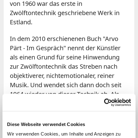
von 1960 war das erste in
Zwölftontechnik geschriebene Werk in
Estland.
In dem 2010 erschienenen Buch "Arvo
Pärt - Im Gespräch" nennt der Künstler
als einen Grund für seine Hinwendung
zur Zwölftontechnik das Streben nach
objektiverer, nichtemotionaler, reiner
Musik. Und wendet sich dann doch seit
1964 wieder von dieser Technik ab. Als
Grund nennt er ein wachsendes
Bewusstsein für die "Existenz einer
anderen Welt", die eine starke
Diese Webseite verwendet Cookies
Anziehungskraft auf ihn ausgeübt habe.
Wir verwenden Cookies, um Inhalte und Anzeigen zu