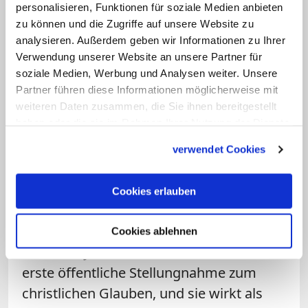
personalisieren, Funktionen für soziale Medien anbieten
Das "Salve Regina" von Arvo Pärt.
zu können und die Zugriffe auf unsere Website zu
analysieren. Außerdem geben wir Informationen zu Ihrer
Verwendung unserer Website an unsere Partner für
EMTAVIDEO/youtube.com
soziale Medien, Werbung und Analysen weiter. Unsere
1968 wird sein Stück "Credo"
Partner führen diese Informationen möglicherweise mit
uraufgeführt - ein Wendepunkt in seinem
weiteren Daten zusammen, die Sie ihnen bereitgestellt
haben oder die sie im Rahmen Ihrer Nutzung der Dienste
Leben: Zwölf Minuten einer
gesammelt haben.
Konfrontation von avantgardistisch
verwendet Cookies
Neuem und Alter Musik, einer
Auseinandersetzung mit Johann
Cookies erlauben
Sebastian Bach und dessen C-Dur-
Präludium. Mit dem gesungenen Vers
Cookies ablehnen
"Credo in Jesum Christum" ist es Pärts
erste öffentliche Stellungnahme zum
christlichen Glauben, und sie wirkt als