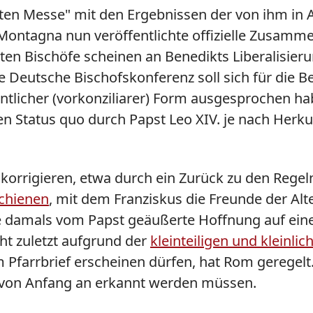
Alten Messe" mit den Ergebnissen der von ihm i
Montagna nun veröffentlichte offizielle Zusamme
sten Bischöfe scheinen an Benedikts Liberalisier
ge Deutsche Bischofskonferenz soll sich für die
entlicher (vorkonziliarer) Form ausgesprochen ha
hen Status quo durch Papst Leo XIV. je nach Herk
orrigieren, etwa durch ein Zurück zu den Regeln
schienen
, mit dem Franziskus die Freunde der Al
ie damals vom Papst geäußerte Hoffnung auf eine 
cht zuletzt aufgrund der
kleinteiligen und klein
im Pfarrbrief erscheinen dürfen, hat Rom gerege
e von Anfang an erkannt werden müssen.