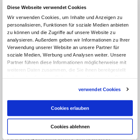
Spitze gewählt. Er folgte auf den
Diese Webseite verwendet Cookies
griechisch-orthodoxen Erzpriester Radu
Wir verwenden Cookies, um Inhalte und Anzeigen zu
Constantin Miron. (KNA)
personalisieren, Funktionen für soziale Medien anbieten
zu können und die Zugriffe auf unsere Website zu
analysieren. Außerdem geben wir Informationen zu Ihrer
Verwendung unserer Website an unsere Partner für
soziale Medien, Werbung und Analysen weiter. Unsere
Partner führen diese Informationen möglicherweise mit
weiteren Daten zusammen, die Sie ihnen bereitgestellt
haben oder die sie im Rahmen Ihrer Nutzung der Dienste
gesammelt haben.
verwendet Cookies
Cookies erlauben
Freiburger Weihbischof in den Vorstand
gewählt
Cookies ablehnen
Anglikanischer Priester führt
Arbeitsgemeinschaft Christlicher