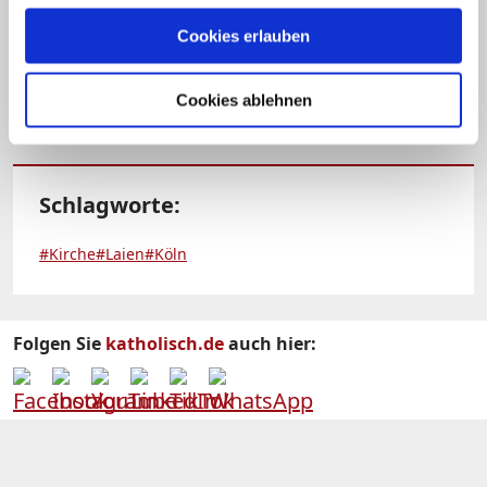
dezentrale Kirchenstrukturen ein. Dabei
baue er vor allem auf kleine christliche
Cookies erlauben
Gemeinschaften. (KNA)
Cookies ablehnen
Schlagworte:
#Kirche
#Laien
#Köln
Folgen Sie
katholisch.de
auch hier: