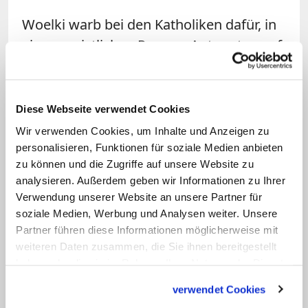
Woelki warb bei den Katholiken dafür, in
einem geistlichen Prozess Antworten auf
die Herausforderungen der Zeit zu
finden, etwa auf die Säkularisierung. So
gehe es um die Frage, wie die Kirche in
Diese Webseite verwendet Cookies
der Gesellschaft präsent sein könne. "Da
Wir verwenden Cookies, um Inhalte und Anzeigen zu
ist es nicht entscheidend, wie groß ein
personalisieren, Funktionen für soziale Medien anbieten
zu können und die Zugriffe auf unsere Website zu
pastoraler Raum ist." Vielmehr komme
analysieren. Außerdem geben wir Informationen zu Ihrer
es darauf an, jeden einzelnen
Verwendung unserer Website an unsere Partner für
katholischen Christen mit seinen
soziale Medien, Werbung und Analysen weiter. Unsere
Begabungen an der Seelsorge und der
Partner führen diese Informationen möglicherweise mit
weiteren Daten zusammen, die Sie ihnen bereitgestellt
Pastoral zu beteiligen und der Kirche vor
haben oder die sie im Rahmen Ihrer Nutzung der Dienste
Ort so ein Gesicht zu geben, so der
gesammelt haben.
Erzbischof. Deshalb setze er sich für
verwendet Cookies