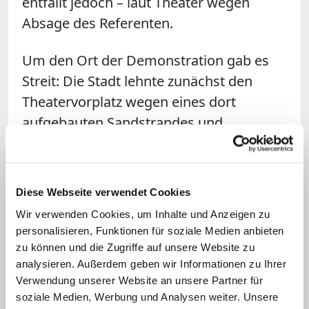
entfällt jedoch – laut Theater wegen
Absage des Referenten.
Um den Ort der Demonstration gab es
Streit: Die Stadt lehnte zunächst den
Theatervorplatz wegen eines dort
aufgebauten Sandstrandes und
blockierter Fluchtwege ab. Nach
Protesten genehmigte die
Versammlungsbehörde die
Diese Webseite verwendet Cookies
Demonstration nun doch am
Wir verwenden Cookies, um Inhalte und Anzeigen zu
sogenannten "Theater-Beach". Die
personalisieren, Funktionen für soziale Medien anbieten
Podiumsdiskussion soll um 17 Uhr
zu können und die Zugriffe auf unsere Website zu
analysieren. Außerdem geben wir Informationen zu Ihrer
beginnen. (KNA)
Verwendung unserer Website an unsere Partner für
soziale Medien, Werbung und Analysen weiter. Unsere