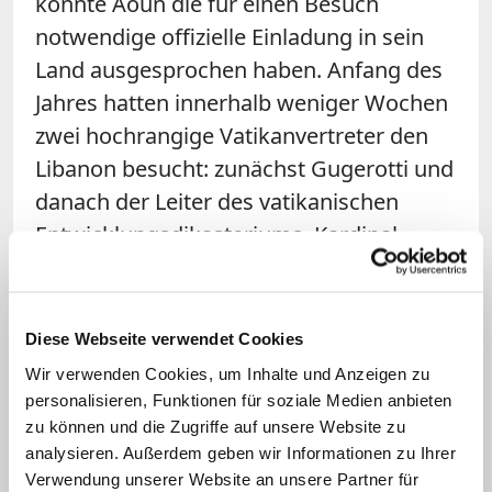
könnte Aoun die für einen Besuch
notwendige offizielle Einladung in sein
Land ausgesprochen haben. Anfang des
Jahres hatten innerhalb weniger Wochen
zwei hochrangige Vatikanvertreter den
Libanon besucht: zunächst Gugerotti und
danach der Leiter des vatikanischen
Entwicklungsdikasteriums, Kardinal
Michael Czerny.
Die Treffen mit Kmetec und Gugerotti
Diese Webseite verwendet Cookies
waren nicht die einzigen Privataudienzen
Wir verwenden Cookies, um Inhalte und Anzeigen zu
an diesem Freitag. Papst Leo XIV. sprach
personalisieren, Funktionen für soziale Medien anbieten
auch mit dem Vatikanbotschafter im
zu können und die Zugriffe auf unsere Website zu
analysieren. Außerdem geben wir Informationen zu Ihrer
Heiligen Land, Erzbischof Adolfo Tito
Verwendung unserer Website an unsere Partner für
Yllana, und empfing den Präsidenten der