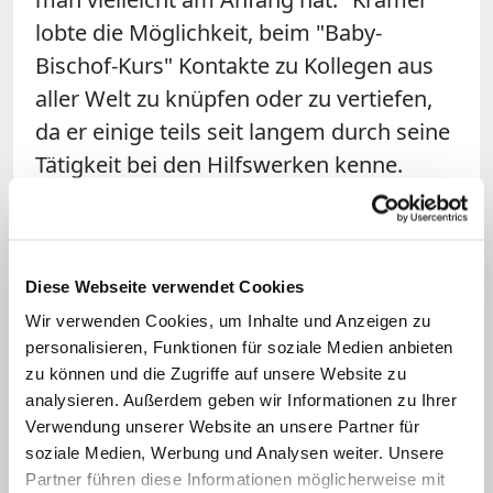
lobte die Möglichkeit, beim "Baby-
Bischof-Kurs" Kontakte zu Kollegen aus
aller Welt zu knüpfen oder zu vertiefen,
da er einige teils seit langem durch seine
Tätigkeit bei den Hilfswerken kenne.
Eindrucksvoll sei auch die Messe mit
Kardinal Christoph Schönborn in Santa
Maria Maggiore gewesen, bei der der
Diese Webseite verwendet Cookies
langjährige Erzbischof von Wien
Wir verwenden Cookies, um Inhalte und Anzeigen zu
authentisch von seinen Erfahrungen
personalisieren, Funktionen für soziale Medien anbieten
berichtet habe.
zu können und die Zugriffe auf unsere Website zu
analysieren. Außerdem geben wir Informationen zu Ihrer
Über den Horizont der eigenen
Verwendung unserer Website an unsere Partner für
Diözese hinausschauen
soziale Medien, Werbung und Analysen weiter. Unsere
Partner führen diese Informationen möglicherweise mit