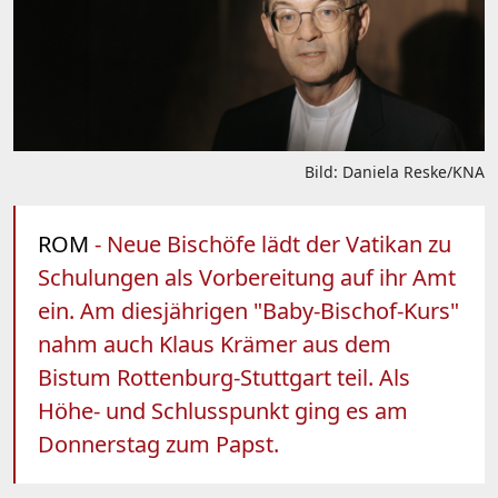
Bild: Daniela Reske/KNA
ROM
- Neue Bischöfe lädt der Vatikan zu
Schulungen als Vorbereitung auf ihr Amt
ein. Am diesjährigen "Baby-Bischof-Kurs"
nahm auch Klaus Krämer aus dem
Bistum Rottenburg-Stuttgart teil. Als
Höhe- und Schlusspunkt ging es am
Donnerstag zum Papst.