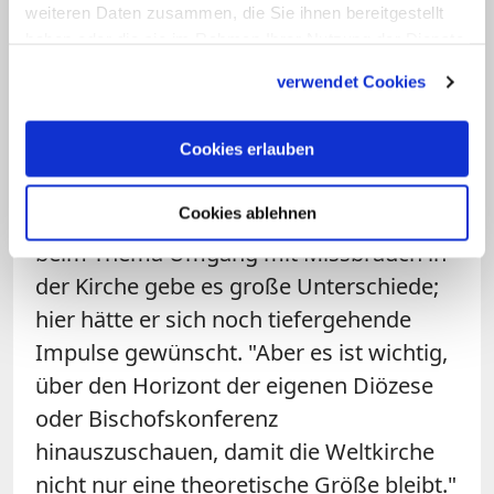
weiteren Daten zusammen, die Sie ihnen bereitgestellt
Bei dem Kurs hätten sich einmal mehr
haben oder die sie im Rahmen Ihrer Nutzung der Dienste
Unterschiede in den verschiedenen
gesammelt haben.
verwendet Cookies
Regionen der Kirche gezeigt. "Beim
Umgang mit Finanzen haben wir
beispielsweise einen ganz anderen
Cookies erlauben
Standard als viele Diözesen auf der
Cookies ablehnen
Südhalbkugel", erläuterte Krämer. Auch
beim Thema Umgang mit Missbrauch in
der Kirche gebe es große Unterschiede;
hier hätte er sich noch tiefergehende
Impulse gewünscht. "Aber es ist wichtig,
über den Horizont der eigenen Diözese
oder Bischofskonferenz
hinauszuschauen, damit die Weltkirche
nicht nur eine theoretische Größe bleibt."