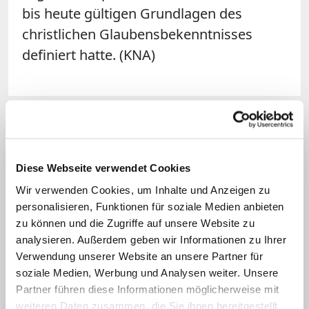
bis heute gültigen Grundlagen des
christlichen Glaubensbekenntnisses
definiert hatte. (KNA)
Diese Webseite verwendet Cookies
Wir verwenden Cookies, um Inhalte und Anzeigen zu
personalisieren, Funktionen für soziale Medien anbieten
zu können und die Zugriffe auf unsere Website zu
analysieren. Außerdem geben wir Informationen zu Ihrer
Ankündigung hatte auf sich warten lassen
Verwendung unserer Website an unsere Partner für
soziale Medien, Werbung und Analysen weiter. Unsere
Offiziell bestätigt: Erste Reise von Papst
Partner führen diese Informationen möglicherweise mit
Leo XIV. in zwei Länder
weiteren Daten zusammen, die Sie ihnen bereitgestellt