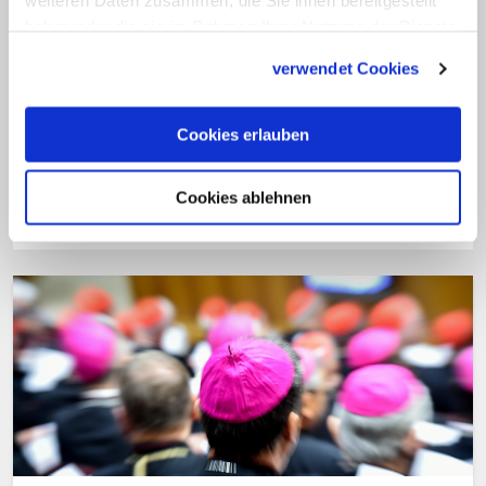
weiteren Daten zusammen, die Sie ihnen bereitgestellt
Vom 4. bis 25. Oktober 2015 tritt die XIV.
haben oder die sie im Rahmen Ihrer Nutzung der Dienste
Ordentlichen Generalversammlung der
gesammelt haben.
Bischofssynode unter dem Thema "Die Berufung
verwendet Cookies
und Sendung der Familie in Kirche und Welt von
heute" zusammen. Die Themenseite bündelt die
Cookies erlauben
Berichterstattung von katholisch.de zur Synode.
Zur Themenseite
Cookies ablehnen