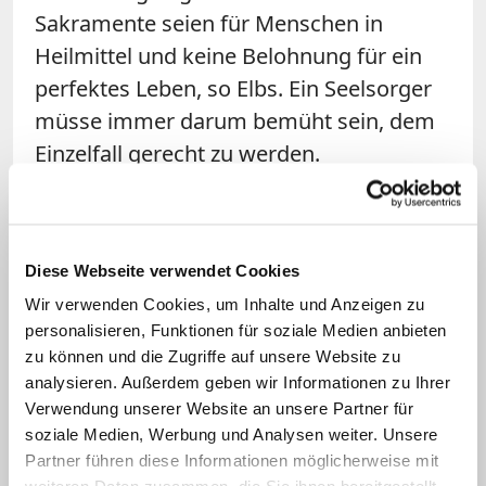
Sakramente seien für Menschen in
Heilmittel und keine Belohnung für ein
perfektes Leben, so Elbs. Ein Seelsorger
müsse immer darum bemüht sein, dem
Einzelfall gerecht zu werden.
Mit Nachdruck wandte sich der Bischof
von Feldkirch dagegen, dogmatisch-
Diese Webseite verwendet Cookies
theologische Positionen und individuelle
Wir verwenden Cookies, um Inhalte und Anzeigen zu
pastorale Lösungen als einen Gegensatz
personalisieren, Funktionen für soziale Medien anbieten
zu sehen. Beide bildeten vielmehr die
zu können und die Zugriffe auf unsere Website zu
sich ergänzenden Brennpunkte einer
analysieren. Außerdem geben wir Informationen zu Ihrer
Ellipse. (KNA)
Verwendung unserer Website an unsere Partner für
soziale Medien, Werbung und Analysen weiter. Unsere
Partner führen diese Informationen möglicherweise mit
Themenseite: Familiensynode