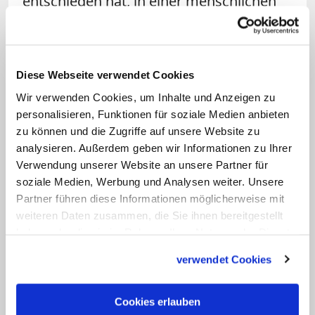
entschieden hat, in einer menschlichen
Sprache zu sprechen, in einer Gegend
unterwegs zu sein, an Orten, in Häusern,
in Synagogen und auf Straßen zugegen
Diese Webseite verwendet Cookies
zu sein". Die christliche Theologie sei nur
Wir verwenden Cookies, um Inhalte und Anzeigen zu
zu verstehen, wenn man die Orte und die
personalisieren, Funktionen für soziale Medien anbieten
materiellen Spuren der ersten
zu können und die Zugriffe auf unsere Website zu
Jahrhunderte nach Christus begreife.
analysieren. Außerdem geben wir Informationen zu Ihrer
Verwendung unserer Website an unsere Partner für
soziale Medien, Werbung und Analysen weiter. Unsere
Das 1925 gegründete Päpstliche Institut
Partner führen diese Informationen möglicherweise mit
für Christliche Archäologie hat seinen Sitz
weiteren Daten zusammen, die Sie ihnen bereitgestellt
in Rom in der Nähe der Basilika Santa
haben oder die sie im Rahmen Ihrer Nutzung der Dienste
Maria Maggiore. Es wurde gegründet
gesammelt haben.
verwendet Cookies
unter dem Eindruck der großen
Fortschritte der archäologischen
Cookies erlauben
Forschung bei Ausgrabungen auf dem