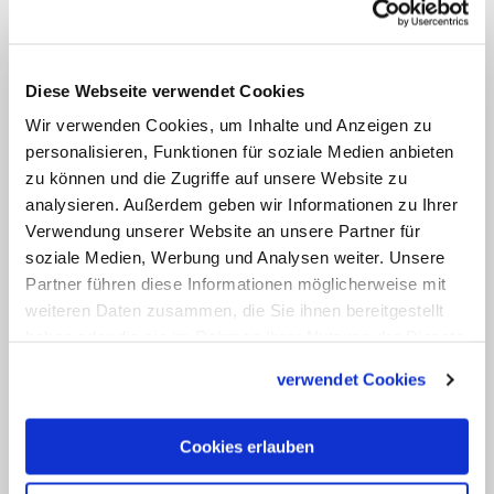
begraben.
Drei Millionen Besucher pro Jahr
Diese Webseite verwendet Cookies
Wir verwenden Cookies, um Inhalte und Anzeigen zu
Trotz der anhaltenden Bauarbeiten gilt
personalisieren, Funktionen für soziale Medien anbieten
die Sagrada Familia schon heute als eines
zu können und die Zugriffe auf unsere Website zu
der wichtigsten touristischen Ziele
analysieren. Außerdem geben wir Informationen zu Ihrer
Spaniens. Laut dem Bericht auf
Verwendung unserer Website an unsere Partner für
soziale Medien, Werbung und Analysen weiter. Unsere
cruxnow.com haben im Jahr 2014 über 3
Partner führen diese Informationen möglicherweise mit
Millionen Besucher die Kirche besucht.
weiteren Daten zusammen, die Sie ihnen bereitgestellt
Hohe Eintrittsgelder dienten der
haben oder die sie im Rahmen Ihrer Nutzung der Dienste
Finanzierung des Baus, welcher jährlich
gesammelt haben.
verwendet Cookies
etwa 25 Millionen Euro koste.
Cookies erlauben
Nachdem im Laufe der 2000er Jahre der
Innenraum der Sagrada Familia