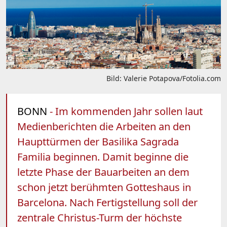
Bild: Valerie Potapova/Fotolia.com
BONN
- Im kommenden Jahr sollen laut
Medienberichten die Arbeiten an den
Haupttürmen der Basilika Sagrada
Familia beginnen. Damit beginne die
letzte Phase der Bauarbeiten an dem
schon jetzt berühmten Gotteshaus in
Barcelona. Nach Fertigstellung soll der
zentrale Christus-Turm der höchste