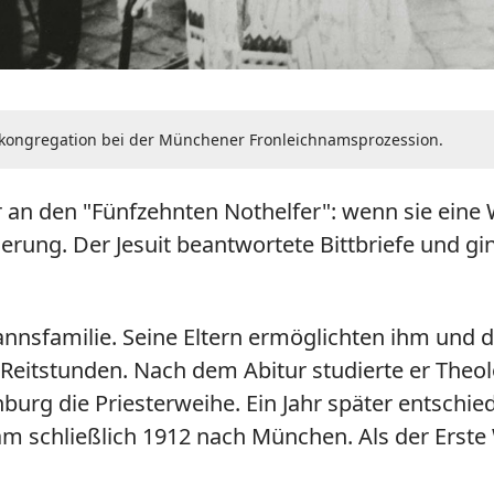
rkongregation bei der Münchener Fronleichnamsprozession.
r an den "Fünfzehnten Nothelfer": wenn sie ein
ierung. Der Jesuit beantwortete Bittbriefe und g
nnsfamilie. Seine Eltern ermöglichten ihm und 
 Reitstunden. Nach dem Abitur studierte er Theol
urg die Priesterweihe. Ein Jahr später entschied
am schließlich 1912 nach München. Als der Erste W