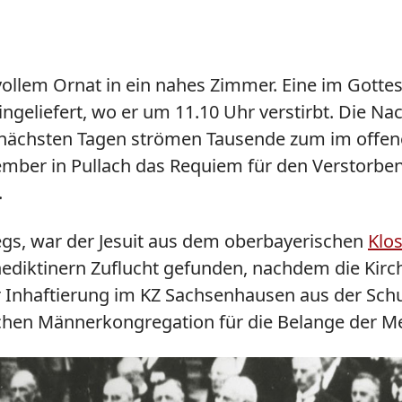
ollem Ornat in ein nahes Zimmer. Eine im Gottes
 eingeliefert, wo er um 11.10 Uhr verstirbt. Die
den nächsten Tagen strömen Tausende zum im offe
mber in Pullach das Requiem für den Verstorbene
.
egs, war der Jesuit aus dem oberbayerischen
Klos
enediktinern Zuflucht gefunden, nachdem die Kir
Inhaftierung im KZ Sachsenhausen aus der Schu
ischen Männerkongregation für die Belange der 