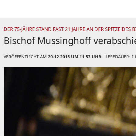
DER 75-JÄHRE STAND FAST 21 JAHRE AN DER SPITZE DES
Bischof Mussinghoff verabschi
VERÖFFENTLICHT AM
20.12.2015 UM 11:53 UHR
– LESEDAUER:
1