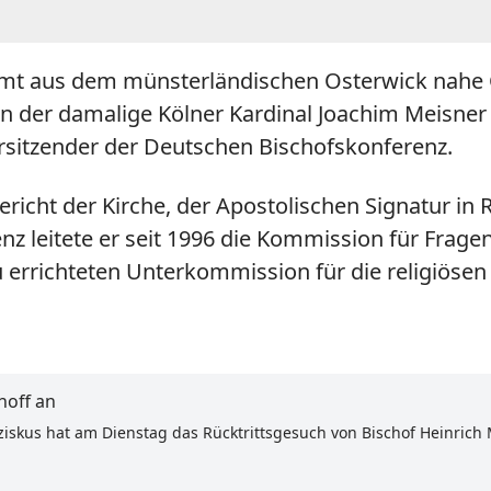
mt aus dem münsterländischen Osterwick nahe C
hn der damalige Kölner Kardinal Joachim Meisne
rsitzender der Deutschen Bischofskonferenz.
richt der Kirche, der Apostolischen Signatur in
nz leitete er seit 1996 die Kommission für Frage
u errichteten Unterkommission für die religiös
hoff an
anziskus hat am Dienstag das Rücktrittsgesuch von Bischof Heinri