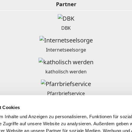
Partner
DBK
Internetseelsorge
katholisch werden
Pfarrbriefservice
t Cookies
Ordensgemeinschaften in Deutschland
 Inhalte und Anzeigen zu personalisieren, Funktionen für sozia
e Zugriffe auf unsere Website zu analysieren. Außerdem geben w
er Website an unsere Partner für soziale Medien, Werbung und 