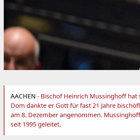
AACHEN
- Bischof Heinrich Mussinghoff hat
Dom dankte er Gott für fast 21 Jahre bischöf
am 8. Dezember angenommen. Mussinghoff hat
seit 1995 geleitet.