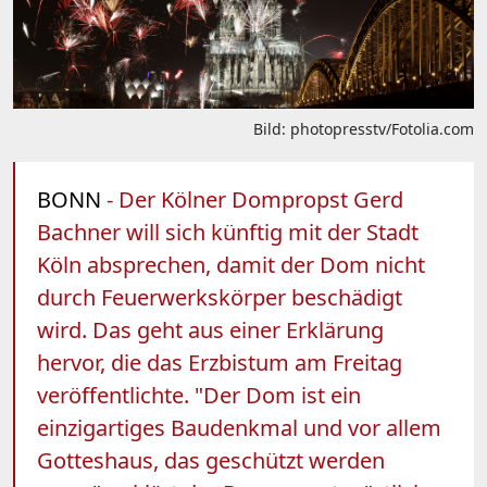
Bild: photopresstv/Fotolia.com
BONN
- Der Kölner Dompropst Gerd
Bachner will sich künftig mit der Stadt
Köln absprechen, damit der Dom nicht
durch Feuerwerkskörper beschädigt
wird. Das geht aus einer Erklärung
hervor, die das Erzbistum am Freitag
veröffentlichte. "Der Dom ist ein
einzigartiges Baudenkmal und vor allem
Gotteshaus, das geschützt werden