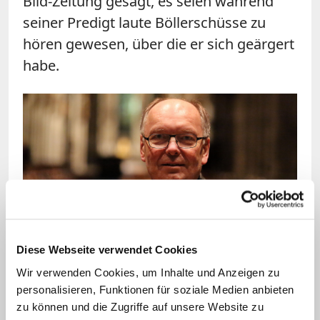
Bild-Zeitung gesagt, es seien während
seiner Predigt laute Böllerschüsse zu
hören gewesen, über die er sich geärgert
habe.
Bild: © dpa/Oliver Berg
Diese Webseite verwendet Cookies
Gerd Bachner ist seit März 2015 Kölner Dompropst.
Wir verwenden Cookies, um Inhalte und Anzeigen zu
personalisieren, Funktionen für soziale Medien anbieten
Der Kölner Dompropst Bachner wies nun
zu können und die Zugriffe auf unsere Website zu