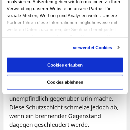
darauf hin, dass es am Kölner Dom
analysieren. Außerdem geben wir Informationen zu Ihrer
Verwendung unserer Website an unsere Partner für
schon länger Vandalismus gebe. So
soziale Medien, Werbung und Analysen weiter. Unsere
würde etwa gegen das Bauwerk uriniert.
Partner führen diese Informationen möglicherweise mit
"Damit diese Probleme nicht noch
weiteren Daten zusammen, die Sie ihnen bereitgestellt
zunehmen müssen wir dringend
haben oder die sie im Rahmen Ihrer Nutzung der Dienste
gesammelt haben.
überlegen, wie wir diesen Auswüchsen
verwendet Cookies
Einhalt gebieten können", erklärt
Bachner. Schock-Werner hatte der FAZ
Cookies erlauben
gesagt, dass die Bronzeportale des Doms
mit einem Überzug aus Wachs geschützt
Cookies ablehnen
seien, der sie unter anderem
unempfindlich gegenüber Urin mache.
Diese Schutzschicht schmelze jedoch ab,
wenn ein brennender Gegenstand
dagegen geschleudert werde.