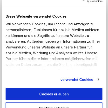
veröffentlichten Ende 2015
Enthüllungsbücher über die
vatikanischen Finanzen. (KNA)
Diese Webseite verwendet Cookies
Wir verwenden Cookies, um Inhalte und Anzeigen zu
personalisieren, Funktionen für soziale Medien anbieten
Linktipp: Vatileaks-Prozess: Vatikan weist
zu können und die Zugriffe auf unsere Website zu
Kritik zurück
analysieren. Außerdem geben wir Informationen zu Ihrer
Vatikansprecher Lombardi ärgert sich über Kritik
Verwendung unserer Website an unsere Partner für
am vatikanischen Rechtssystem. Alle
soziale Medien, Werbung und Analysen weiter. Unsere
fundamentalen Rechtsprinzipien würden
Partner führen diese Informationen möglicherweise mit
vollständig angewandt, erklärte er am Montag.
Derweil hielten im "Vatileaks 2"-Prozess die
weiteren Daten zusammen, die Sie ihnen bereitgestellt
Verteidiger ihr Plädoyer.
haben oder die sie im Rahmen Ihrer Nutzung der Dienste
gesammelt haben.
Zum Artikel
verwendet Cookies
Cookies erlauben