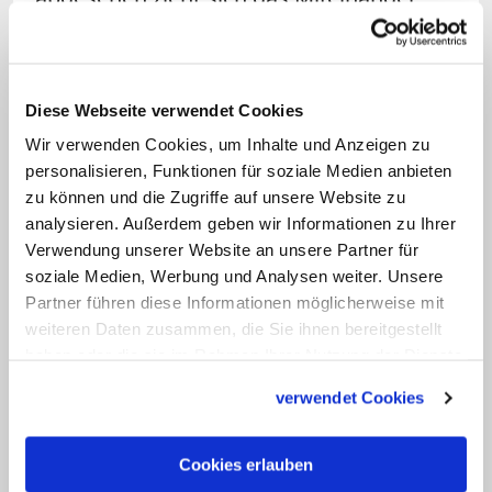
von Einheit und Vielfalt durch die
gesamte Kirchengeschichte."
Diese Webseite verwendet Cookies
Zugleich betonte der ZdK-Präsident, es
Wir verwenden Cookies, um Inhalte und Anzeigen zu
gehe dem Katholikenkomitee nicht
personalisieren, Funktionen für soziale Medien anbieten
darum, die Unauflöslichkeit der
zu können und die Zugriffe auf unsere Website zu
kirchlichen Ehe infragezustellen: "Einfach
analysieren. Außerdem geben wir Informationen zu Ihrer
Schwamm drüber kann es nicht sein."
Verwendung unserer Website an unsere Partner für
soziale Medien, Werbung und Analysen weiter. Unsere
Aber auch für eine neu eingegangene
Partner führen diese Informationen möglicherweise mit
Partnerschaft müsse die Kirche
weiteren Daten zusammen, die Sie ihnen bereitgestellt
zeitgemäße seelsorgliche Zugänge
haben oder die sie im Rahmen Ihrer Nutzung der Dienste
finden. Er, so Sternberg, habe die
gesammelt haben.
verwendet Cookies
Hoffnung, "dass die Papstbotschaft
generell Fragen von Ehe und Familie neu
Cookies erlauben
in den Fokus stellt". (bod/KNA)