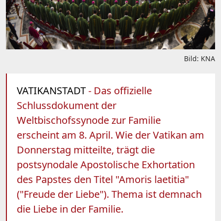
Bild: KNA
VATIKANSTADT
- Das offizielle
Schlussdokument der
Weltbischofssynode zur Familie
erscheint am 8. April. Wie der Vatikan am
Donnerstag mitteilte, trägt die
postsynodale Apostolische Exhortation
des Papstes den Titel "Amoris laetitia"
("Freude der Liebe"). Thema ist demnach
die Liebe in der Familie.