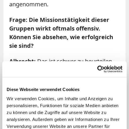
angenommen.
Frage: Die Missionstätigkeit dieser
Gruppen wirkt oftmals offensiv.
Können Sie absehen, wie erfolgreich
sie sind?
Albrecht:
Das ist schwer zu beurteilen.
Ich kann mir vorstellen, dass sie in dem
ein oder anderen Fall durchaus
erfolgreich sind. Ich weiß aber auch, dass
Diese Webseite verwendet Cookies
die Verantwortlichen für die
Wir verwenden Cookies, um Inhalte und Anzeigen zu
Flüchtlingsheime sehr darauf geeicht
personalisieren, Funktionen für soziale Medien anbieten
sind, Menschen zu beobachten, die
zu können und die Zugriffe auf unsere Website zu
analysieren. Außerdem geben wir Informationen zu Ihrer
vorgeben, sich selbstlos um Flüchtlinge
Verwendung unserer Website an unsere Partner für