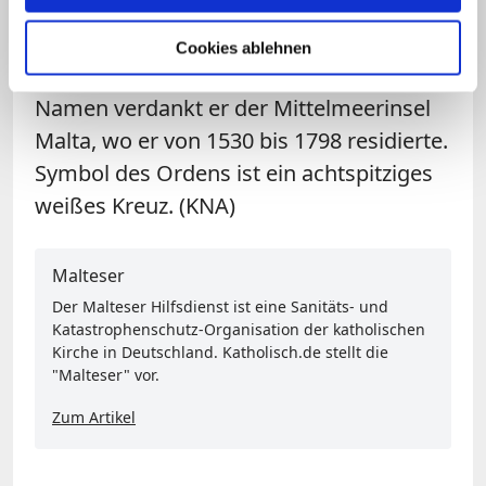
Gründung des Königreichs von Jerusalem
auch für den militärischen Schutz
Cookies ablehnen
christlicher Pilger zuständig war. Seinen
Namen verdankt er der Mittelmeerinsel
Malta, wo er von 1530 bis 1798 residierte.
Symbol des Ordens ist ein achtspitziges
weißes Kreuz. (KNA)
Malteser
Der Malteser Hilfsdienst ist eine Sanitäts- und
Katastrophenschutz-Organisation der katholischen
Kirche in Deutschland. Katholisch.de stellt die
"Malteser" vor.
Zum Artikel