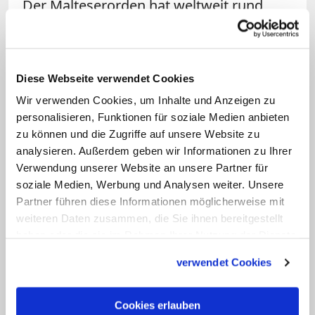
Der Malteserorden hat weltweit rund
13.500 Mitglieder. Er leistet mit mehr als
80.000 Helfern in 120 Ländern
humanitäre Hilfe. Die größte Einrichtung
Diese Webseite verwendet Cookies
des Ordens ist der deutsche Malteser
Wir verwenden Cookies, um Inhalte und Anzeigen zu
Hilfsdienst. Der seit 1834 in Rom
personalisieren, Funktionen für soziale Medien anbieten
ansässige Malteserorden wird wie der
zu können und die Zugriffe auf unsere Website zu
Heilige Stuhl im Völkerrecht als ein
analysieren. Außerdem geben wir Informationen zu Ihrer
Verwendung unserer Website an unsere Partner für
eigenständiger Staat behandelt; er hat
soziale Medien, Werbung und Analysen weiter. Unsere
den Status eines sogenannten
Partner führen diese Informationen möglicherweise mit
Völkerrechtssubjekts. So unterhält er
weiteren Daten zusammen, die Sie ihnen bereitgestellt
etwa diplomatische Beziehungen mit 104
haben oder die sie im Rahmen Ihrer Nutzung der Dienste
gesammelt haben.
Ländern und kann eigene Pässe
verwendet Cookies
ausstellen. Seine Anfänge nahm der
Orden 1048 in Jerusalem, wo er mit
Cookies erlauben