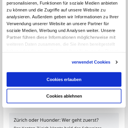
1997 in das eigens neu geschaffene
personalisieren, Funktionen für soziale Medien anbieten
Erzbistum Vaduz. Die Nachricht sorgte
zu können und die Zugriffe auf unsere Website zu
damals bei vielen Liechtensteinern für
analysieren. Außerdem geben wir Informationen zu Ihrer
Verwendung unserer Website an unsere Partner für
Empörung. Sie drohten mit einer
soziale Medien, Werbung und Analysen weiter. Unsere
Kirchenbesetzung und einer Störung der
Partner führen diese Informationen möglicherweise mit
Amtseinsetzung. Die Regierung, fast der
weiteren Daten zusammen, die Sie ihnen bereitgestellt
gesamte Landtag und der Kirchenchor
haben oder die sie im Rahmen Ihrer Nutzung der Dienste
gesammelt haben.
boykottierten die Feier. Fürst Hans Adam
verwendet Cookies
II. stellte sich hinter Haas und das neue
Erzbistum. (KNA)
Cookies erlauben
03.05.2016, 15.12 Uhr: Korrektur von
Cookies ablehnen
KNA im letzten Satz eingefügt. /jhe
Zürich oder Huonder: Wer geht zuerst?