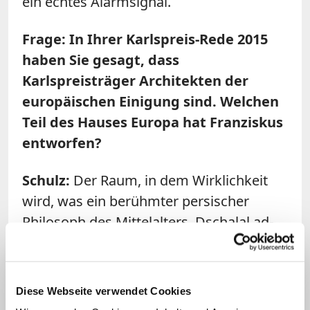
ein echtes Alarmsignal.
Frage: In Ihrer Karlspreis-Rede 2015
haben Sie gesagt, dass
Karlspreisträger Architekten der
europäischen Einigung sind. Welchen
Teil des Hauses Europa hat Franziskus
entworfen?
Schulz
:
Der Raum, in dem Wirklichkeit
wird, was ein berühmter persischer
Philosoph des Mittelalters, Dschalal ad-
Din ar-Rumi, gesagt hat: Jenseits von
richtig und falsch gibt es einen Ort, da
treffen wir uns. Dieser Ort ist vielleicht
Diese Webseite verwendet Cookies
das Zimmer, das der Papst in Europa