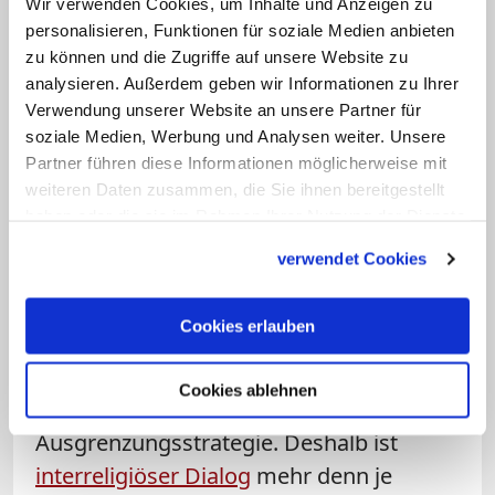
Wir verwenden Cookies, um Inhalte und Anzeigen zu
baut.
personalisieren, Funktionen für soziale Medien anbieten
zu können und die Zugriffe auf unsere Website zu
Frage: Sollte Religion eine größere
analysieren. Außerdem geben wir Informationen zu Ihrer
Verwendung unserer Website an unsere Partner für
Rolle in unserer Gesellschaft spielen?
soziale Medien, Werbung und Analysen weiter. Unsere
Partner führen diese Informationen möglicherweise mit
Schulz
:
Es gibt ein großes Bedürfnis
weiteren Daten zusammen, die Sie ihnen bereitgestellt
nach dem Dialog zwischen den
haben oder die sie im Rahmen Ihrer Nutzung der Dienste
Religionen. Viele
gesammelt haben.
verwendet Cookies
verantwortungsbewusste Menschen, ob
religiös oder nicht, verstehen, dass
Cookies erlauben
Islamophobie extrem gefährlich ist. Sie
wird zum politischen Projekt gemacht -
Cookies ablehnen
auch der politisierte Islam mit seiner
Ausgrenzungsstrategie. Deshalb ist
interreligiöser Dialog
mehr denn je