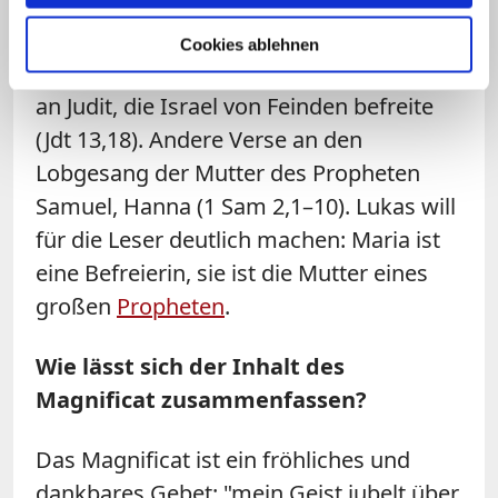
des Alten Testaments. So wird eine
Verbindung zu wichtigen
Frauen des
Cookies ablehnen
Judentums
hergestellt. Ein Vers erinnert
an Judit, die Israel von Feinden befreite
(Jdt 13,18). Andere Verse an den
Lobgesang der Mutter des Propheten
Samuel
, Hanna
(1 Sam 2,1–10). Lukas will
für die Leser deutlich machen: Maria ist
eine Befreierin, sie ist die Mutter eines
großen
Propheten
.
Wie lässt sich der Inhalt des
Magnificat zusammenfassen?
Das Magnificat ist ein fröhliches und
dankbares Gebet: "mein Geist jubelt über