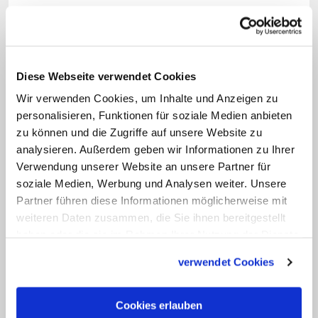
Diese Webseite verwendet Cookies
Wir verwenden Cookies, um Inhalte und Anzeigen zu
personalisieren, Funktionen für soziale Medien anbieten
zu können und die Zugriffe auf unsere Website zu
Bild: © N. Bach/Bonner Münster
analysieren. Außerdem geben wir Informationen zu Ihrer
Verwendung unserer Website an unsere Partner für
Maria antwortet mit dem "Magnificat" auf die
soziale Medien, Werbung und Analysen weiter. Unsere
Begrüßung ihrer Cousine Elisabet.
Partner führen diese Informationen möglicherweise mit
weiteren Daten zusammen, die Sie ihnen bereitgestellt
haben oder die sie im Rahmen Ihrer Nutzung der Dienste
Warum wird hier das Alte Testament
gesammelt haben.
benutzt?
verwendet Cookies
Die Worte Marias erinnern an Aussagen
Cookies erlauben