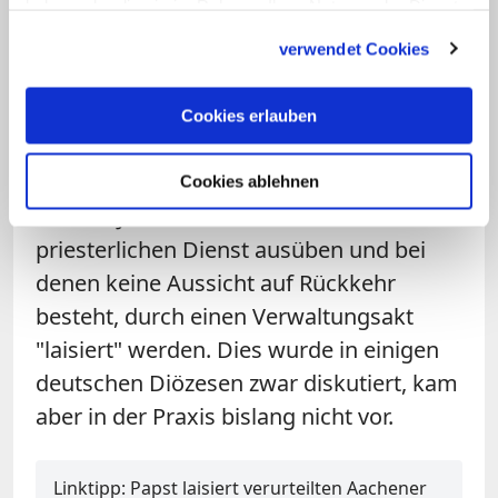
haben oder die sie im Rahmen Ihrer Nutzung der Dienste
Versuch der Weihe einer Frau können mit
gesammelt haben.
verwendet Cookies
der Entlassung aus dem Klerikerstand
bestraft werden.
Cookies erlauben
Seit 2009 können auch Bischöfe
beantragen, dass Kleriker, die seit mehr
Cookies ablehnen
als fünf Jahren nicht mehr den
priesterlichen Dienst ausüben und bei
denen keine Aussicht auf Rückkehr
besteht, durch einen Verwaltungsakt
"laisiert" werden. Dies wurde in einigen
deutschen Diözesen zwar diskutiert, kam
aber in der Praxis bislang nicht vor.
Linktipp: Papst laisiert verurteilten Aachener