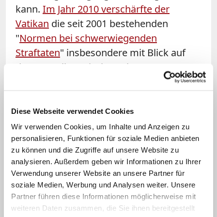
kann.
Im Jahr 2010 verschärfte der
Vatikan
die seit 2001 bestehenden
"
Normen bei schwerwiegenden
Straftaten
" insbesondere mit Blick auf
den sexuellen Missbrauch von
Minderjährigen und den Besitz von
Kinderpornos. Für solche Fälle ist
seitdem die Glaubenskongregation
Diese Webseite verwendet Cookies
zuständig. Bei besonders
Wir verwenden Cookies, um Inhalte und Anzeigen zu
schwerwiegenden Fällen kann der Papst
personalisieren, Funktionen für soziale Medien anbieten
zu können und die Zugriffe auf unsere Website zu
auch ohne kirchenrechtliches Verfahren
analysieren. Außerdem geben wir Informationen zu Ihrer
laisieren
. Auch schwere Straftaten gegen
Verwendung unserer Website an unsere Partner für
die Heiligkeit der Sakramente, etwa das
soziale Medien, Werbung und Analysen weiter. Unsere
Aufzeichnen einer Beichte oder das
Partner führen diese Informationen möglicherweise mit
weiteren Daten zusammen, die Sie ihnen bereitgestellt
Wegwerfen der Eucharistie, und der