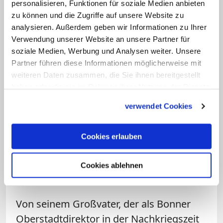
Dienst der Bischöfe bearbeitet, ist weit:
personalisieren, Funktionen für soziale Medien anbieten
Vom neuen Messbuch bis zur
zu können und die Zugriffe auf unsere Website zu
analysieren. Außerdem geben wir Informationen zu Ihrer
schmerzlich durchgezogenen Trennung
Verwendung unserer Website an unsere Partner für
vom Weltbildverlag reicht die Palette. Als
soziale Medien, Werbung und Analysen weiter. Unsere
Sekretär hat er auch weitere Ämter, etwa
Partner führen diese Informationen möglicherweise mit
im ZDF-Fernsehrat. Gegenwind begegnet
weiteren Daten zusammen, die Sie ihnen bereitgestellt
haben oder die sie im Rahmen Ihrer Nutzung der Dienste
Langendörfer - zumindest nach außen -
gesammelt haben.
mit Gelassenheit und viel rheinischem
verwendet Cookies
Humor. Rückhalt findet er in seiner
Familie, im Freundeskreis und im
Cookies erlauben
Jesuitenorden.
Cookies ablehnen
Politisches Geschick bei Krisenthemen
Von seinem Großvater, der als Bonner
Oberstadtdirektor in der Nachkriegszeit