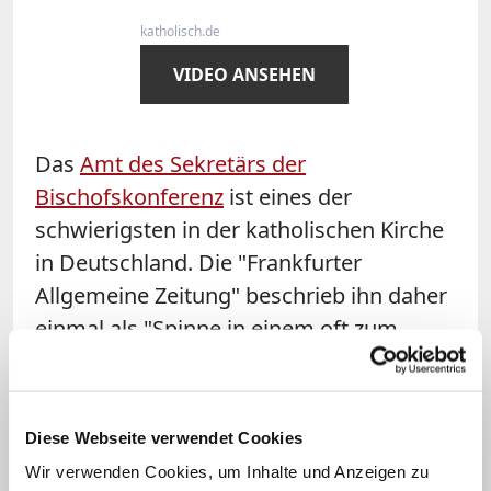
katholisch.de
VIDEO ANSEHEN
Das
Amt des Sekretärs der
Bischofskonferenz
ist eines der
schwierigsten in der katholischen Kirche
in Deutschland. Die "Frankfurter
Allgemeine Zeitung" beschrieb ihn daher
einmal als "Spinne in einem oft zum
Zerreißen gespannten Netz". "Der Pater",
wie er im Sekretariat genannt wird, sei
ein Überlebenskünstler. Das
Diese Webseite verwendet Cookies
Themenspektrum, das der Jesuit im
Wir verwenden Cookies, um Inhalte und Anzeigen zu