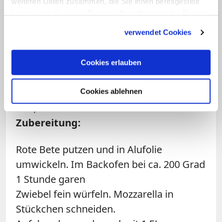
weiteren Daten zusammen, die Sie ihnen bereitgestellt
250 g Mozzarella
haben oder die sie im Rahmen Ihrer Nutzung der Dienste
1 Apfel
gesammelt haben.
½ Zwiebel
verwendet Cookies
5 EL Kefir
3 TL Sahne-Meerrettich
Cookies erlauben
Saft von ½ Zitrone
2-3 Stiele glatte Petersilie
Cookies ablehnen
Salz, Pfeffer
Zubereitung:
Rote Bete putzen und in Alufolie
umwickeln. Im Backofen bei ca. 200 Grad
1 Stunde garen
Zwiebel fein würfeln. Mozzarella in
Stückchen schneiden.