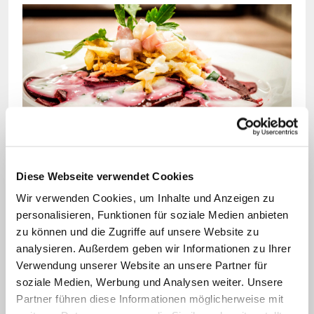
Bild: © Verlag St. Benno
Ein Traum für alle Fans der Rüben: Der Rote Bete-
Diese Webseite verwendet Cookies
Salat.
Wir verwenden Cookies, um Inhalte und Anzeigen zu
personalisieren, Funktionen für soziale Medien anbieten
Rezept und Zubereitung
zu können und die Zugriffe auf unsere Website zu
analysieren. Außerdem geben wir Informationen zu Ihrer
Zutaten:
Verwendung unserer Website an unsere Partner für
soziale Medien, Werbung und Analysen weiter. Unsere
300 g rote Bete
Partner führen diese Informationen möglicherweise mit