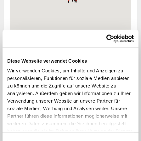
Diese Webseite verwendet Cookies
Wir verwenden Cookies, um Inhalte und Anzeigen zu
personalisieren, Funktionen für soziale Medien anbieten
zu können und die Zugriffe auf unsere Website zu
analysieren. Außerdem geben wir Informationen zu Ihrer
Verwendung unserer Website an unsere Partner für
Kirchliche Hilfsprojekte
soziale Medien, Werbung und Analysen weiter. Unsere
Auf der Karte finden Sie eine Auswahl von
Partner führen diese Informationen möglicherweise mit
kirchlichen Hilfsprojekten für Flüchtlinge und
weiteren Daten zusammen, die Sie ihnen bereitgestellt
Asylsuchende. Fahren Sie mit der Maus über die
einzelnen Markierungspunkte und erfahren Sie
haben oder die sie im Rahmen Ihrer Nutzung der Dienste
mehr.
gesammelt haben.