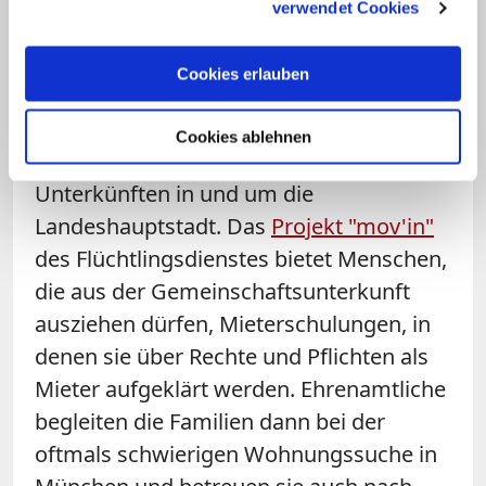
verwendet Cookies
Ebenfalls im Erzbistum München betreut
Cookies erlauben
der Diözesancaritasverband über den
Alveni-Flüchtlingsdienst etwa 1.400
Cookies ablehnen
Flüchtlinge und Asylsuchende in
Unterkünften in und um die
Landeshauptstadt. Das
Projekt "mov'in"
des Flüchtlingsdienstes bietet Menschen,
die aus der Gemeinschaftsunterkunft
ausziehen dürfen, Mieterschulungen, in
denen sie über Rechte und Pflichten als
Mieter aufgeklärt werden. Ehrenamtliche
begleiten die Familien dann bei der
oftmals schwierigen Wohnungssuche in