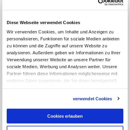
13.12
Luzia (Lucia)
Diese Webseite verwendet Cookies
Wir verwenden Cookies, um Inhalte und Anzeigen zu
13.12
personalisieren, Funktionen für soziale Medien anbieten
Ottilia (Ottilie, Odilia, Odile)
zu können und die Zugriffe auf unsere Website zu
analysieren. Außerdem geben wir Informationen zu Ihrer
Namenspatrone am 13.12
Verwendung unserer Website an unsere Partner für
soziale Medien, Werbung und Analysen weiter. Unsere
13.12
Partner führen diese Informationen möglicherweise mit
Edburga (Edda)
weiteren Daten zusammen, die Sie ihnen bereitgestellt
haben oder die sie im Rahmen Ihrer Nutzung der Dienste
gesammelt haben.
13.12
verwendet Cookies
Jodok (Jobst, Jost)
Cookies erlauben
13.12
Luzia (Lucia)