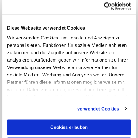
Maximilian Kolbe
14.08
Diese Webseite verwendet Cookies
Meinhard
Wir verwenden Cookies, um Inhalte und Anzeigen zu
personalisieren, Funktionen für soziale Medien anbieten
14.08
zu können und die Zugriffe auf unsere Website zu
Werenfried (Wernfried)
analysieren. Außerdem geben wir Informationen zu Ihrer
Namenspatrone am 14.08
Verwendung unserer Website an unsere Partner für
soziale Medien, Werbung und Analysen weiter. Unsere
Partner führen diese Informationen möglicherweise mit
14.08
weiteren Daten zusammen, die Sie ihnen bereitgestellt
Eberhard
haben oder die sie im Rahmen Ihrer Nutzung der Dienste
gesammelt haben.
verwendet Cookies
14.08
Maximilian Kolbe
Cookies erlauben
14.08