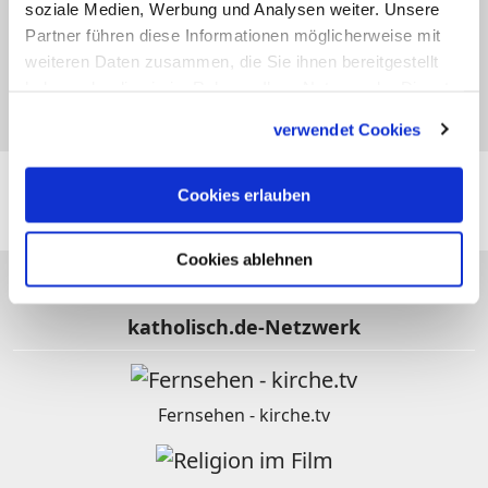
Sebastian (Bastián)
soziale Medien, Werbung und Analysen weiter. Unsere
Partner führen diese Informationen möglicherweise mit
weiteren Daten zusammen, die Sie ihnen bereitgestellt
25.02
haben oder die sie im Rahmen Ihrer Nutzung der Dienste
Walburga (Walpurga, Walpurgis)
gesammelt haben.
verwendet Cookies
Folgen Sie
katholisch.de
auch hier:
Cookies erlauben
Cookies ablehnen
katholisch.de-Netzwerk
Fernsehen - kirche.tv