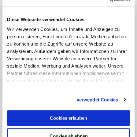
27.05
Randolph
Diese Webseite verwendet Cookies
Namenspatrone am 27.05
Wir verwenden Cookies, um Inhalte und Anzeigen zu
personalisieren, Funktionen für soziale Medien anbieten
27.05
zu können und die Zugriffe auf unsere Website zu
Augustinus (Augustin, August) von Canterbury
analysieren. Außerdem geben wir Informationen zu Ihrer
Verwendung unserer Website an unsere Partner für
soziale Medien, Werbung und Analysen weiter. Unsere
27.05
Partner führen diese Informationen möglicherweise mit
Bruno
weiteren Daten zusammen, die Sie ihnen bereitgestellt
haben oder die sie im Rahmen Ihrer Nutzung der Dienste
27.05
gesammelt haben.
verwendet Cookies
Margaret
Cookies erlauben
27.05
Matthias (Mathias)
Cookies ablehnen