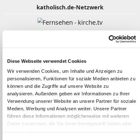
katholisch.de-Netzwerk
Fernsehen - kirche.tv
Religion im Film
Diese Webseite verwendet Cookies
Wir verwenden Cookies, um Inhalte und Anzeigen zu
Gotteslob Online
personalisieren, Funktionen für soziale Medien anbieten zu
können und die Zugriffe auf unsere Website zu
analysieren. Außerdem geben wir Informationen zu Ihrer
Verwendung unserer Website an unsere Partner für soziale
Kindergottesdienst katholisch
Medien, Werbung und Analysen weiter. Unsere Partner
führen diese Informationen möglicherweise mit weiteren
Daten zusammen, die Sie ihnen bereitgestellt haben oder
Clearingstelle Medienkompetenz
die sie im Rahmen Ihrer Nutzung der Dienste gesammelt
haben.