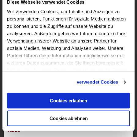
Diese Webseite verwendet Cookies
Gesund werden – gesund bleiben
Wir verwenden Cookies, um Inhalte und Anzeigen zu
Der Film zur Aktion Dreikönigssingen 2022
personalisieren, Funktionen für soziale Medien anbieten
von und mit Willi Weitzel
zu können und die Zugriffe auf unsere Website zu
analysieren. Außerdem geben wir Informationen zu Ihrer
Verwendung unserer Website an unsere Partner für
soziale Medien, Werbung und Analysen weiter. Unsere
Partner führen diese Informationen möglicherweise mit
weiteren Daten zusammen, die Sie ihnen bereitgestellt
haben oder die sie im Rahmen Ihrer Nutzung der Dienste
gesammelt haben.
verwendet Cookies
Cookies erlauben
Cookies ablehnen
7:41
VIDEO