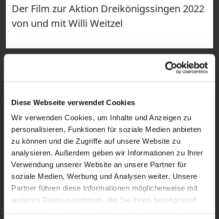
Der Film zur Aktion Dreikönigssingen 2022
von und mit Willi Weitzel
Diese Webseite verwendet Cookies
Wir verwenden Cookies, um Inhalte und Anzeigen zu
personalisieren, Funktionen für soziale Medien anbieten
zu können und die Zugriffe auf unsere Website zu
analysieren. Außerdem geben wir Informationen zu Ihrer
Verwendung unserer Website an unsere Partner für
7:41
soziale Medien, Werbung und Analysen weiter. Unsere
VIDEO
Partner führen diese Informationen möglicherweise mit
weiteren Daten zusammen, die Sie ihnen bereitgestellt
Senegal: Von Katholiken und Kalifen –
haben oder die sie im Rahmen Ihrer Nutzung der Dienste
Dialog der Religionen