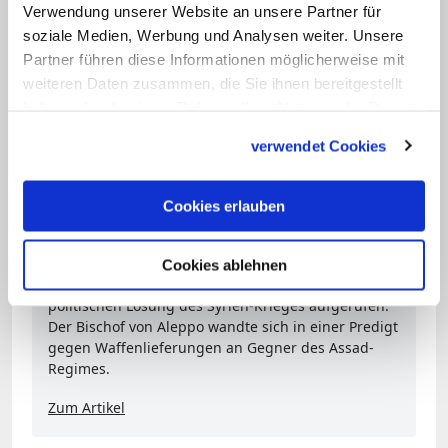
Erzbischof von Aleppo, Jean-Clement
Verwendung unserer Website an unsere Partner für
Jeanbar, der armenisch-katholische
soziale Medien, Werbung und Analysen weiter. Unsere
Erzbischof von Aleppo, Boutros Marayati,
Partner führen diese Informationen möglicherweise mit
weiteren Daten zusammen, die Sie ihnen bereitgestellt
und der syrisch-katholische Erzbischof
haben oder die sie im Rahmen Ihrer Nutzung der Dienste
von Hassake-Nisibi, Jacques Behnan
gesammelt haben.
verwendet Cookies
Hindo. (KNA)
Cookies erlauben
Linktipp: Kirche fordert politische Lösung für
Syrien-Krieg
Vor Beginn des neuen Jahres haben das Hilfswerk
Cookies ablehnen
Caritas internationales und der Vatikan zu einer
politischen Lösung des Syrien-Krieges aufgerufen.
Der Bischof von Aleppo wandte sich in einer Predigt
gegen Waffenlieferungen an Gegner des Assad-
Regimes.
Zum Artikel