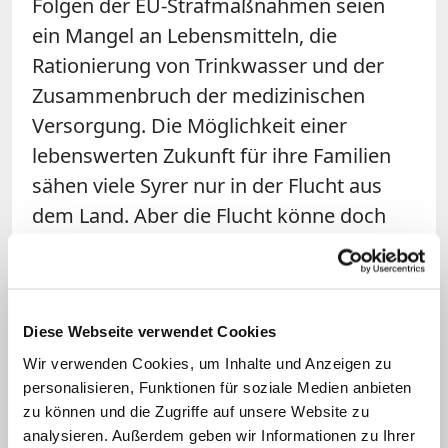
Folgen der EU-Strafmaßnahmen seien
ein Mangel an Lebensmitteln, die
Rationierung von Trinkwasser und der
Zusammenbruch der medizinischen
Versorgung. Die Möglichkeit einer
lebenswerten Zukunft für ihre Familien
sähen viele Syrer nur in der Flucht aus
dem Land. Aber die Flucht könne doch
nicht die einzige Lösung sein, "die
die
internationale Gemeinschaft
diesen
armen Menschen anbietet", beklagen die
Bischöfe.
Diese Webseite verwendet Cookies
Wir verwenden Cookies, um Inhalte und Anzeigen zu
Zu den Unterzeichnern des Appells
personalisieren, Funktionen für soziale Medien anbieten
zu können und die Zugriffe auf unsere Website zu
gehören der griechisch-melkitische
analysieren. Außerdem geben wir Informationen zu Ihrer