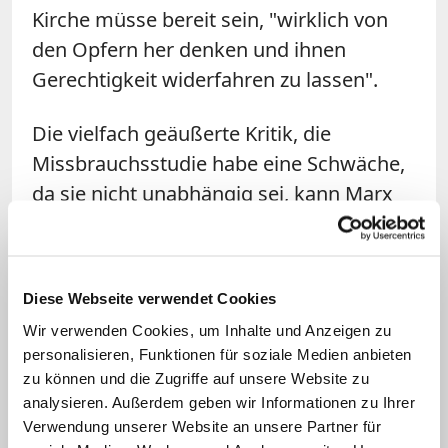
Kirche müsse bereit sein, "wirklich von
den Opfern her denken und ihnen
Gerechtigkeit widerfahren zu lassen".
Die vielfach geäußerte Kritik, die
Missbrauchsstudie habe eine Schwäche,
da sie nicht unabhängig sei, kann Marx
nicht nachvollziehen. Dadurch würde die
Arbeit der Forscher "desavouiert". Unter
anderem der Betroffenenverband
Diese Webseite verwendet Cookies
"Eckiger Tisch" kritisiert an der Studie,
Wir verwenden Cookies, um Inhalte und Anzeigen zu
eine Organisation von Tätern könne sich
personalisieren, Funktionen für soziale Medien anbieten
nicht selbst aufarbeiten. "Wir fordern
zu können und die Zugriffe auf unsere Website zu
eine unabhängige, staatliche
analysieren. Außerdem geben wir Informationen zu Ihrer
Verwendung unserer Website an unsere Partner für
Untersuchungs- und