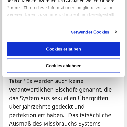
soziale Medien, Werbung und Analysen weiter. Unsere
Aufarbeitungskommission", sagte
Partner führen diese Informationen möglicherweise mit
Verbandssprecher Matthias Katsch am
weiteren Daten zusammen, die Sie ihnen bereitgestellt
Montag der Deutschen Presse-Agentur.
haben oder die sie im Rahmen Ihrer Nutzung der Dienste
gesammelt haben.
Die Ergebnisse seien erschütternd, so
verwendet Cookies
Katsch, der die Aufdeckung des
Missbrauchsskandals am Berliner
Cookies erlauben
Canisius-Kolleg im Jahr 2010 mit ins
Rollen gebracht hatte. Allerdings erfahre
Cookies ablehnen
man beispielsweise nicht die Namen der
Täter. "Es werden auch keine
verantwortlichen Bischöfe genannt, die
das System aus sexuellen Übergriffen
über Jahrzehnte gedeckt und
perfektioniert haben." Das tatsächliche
Ausmaß des Missbrauchs-Systems