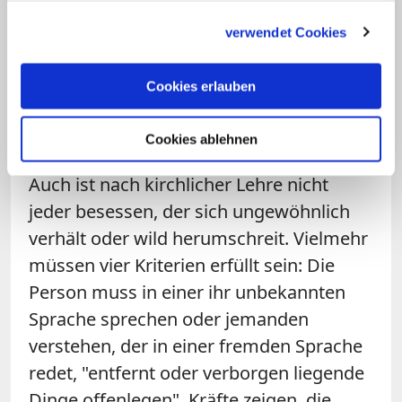
vorgegebes Schema halten, das sich im
gesammelt haben.
sogenannten "Rituale Romanum", dem
verwendet Cookies
Seelsorgebuch der Kirche finden lässt.
Dazu gehören neben Gebeten auch
Cookies erlauben
Symbolhandlungen wie das Besprengen
mit Weihwasser.
Cookies ablehnen
Auch ist nach kirchlicher Lehre nicht
jeder besessen, der sich ungewöhnlich
verhält oder wild herumschreit. Vielmehr
müssen vier Kriterien erfüllt sein: Die
Person muss in einer ihr unbekannten
Sprache sprechen oder jemanden
verstehen, der in einer fremden Sprache
redet, "entfernt oder verborgen liegende
Dinge offenlegen", Kräfte zeigen, die