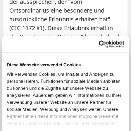
der aussprechen, der "vom
Ortsordinarius eine besondere und
ausdrückliche Erlaubnis erhalten hat"
(CIC 1172 §1). Diese Erlaubnis erhält in
der Regel nur der Priester, "der sich durch
Frömmigkeit, Wissen, Klugheit und
untadeligen Lebenswandel auszeichnet",
heißt es im Kirchenrecht weiter (CIC 1172
Diese Webseite verwendet Cookies
§2).
Wir verwenden Cookies, um Inhalte und Anzeigen zu
personalisieren, Funktionen für soziale Medien anbieten
Vor der Anwendung des Exorzismus sind
zu können und die Zugriffe auf unsere Website zu
eingehende medizinische und
analysieren. Außerdem geben wir Informationen zu Ihrer
Verwendung unserer Website an unsere Partner für
psychiatrische
soziale Medien, Werbung und Analysen weiter. Unsere
Behandlungsmöglichkeiten zu nutzen.
Partner führen diese Informationen möglicherweise mit
Der Exorzist muss sich außerdem an ein
weiteren Daten zusammen, die Sie ihnen bereitgestellt
haben oder die sie im Rahmen Ihrer Nutzung der Dienste