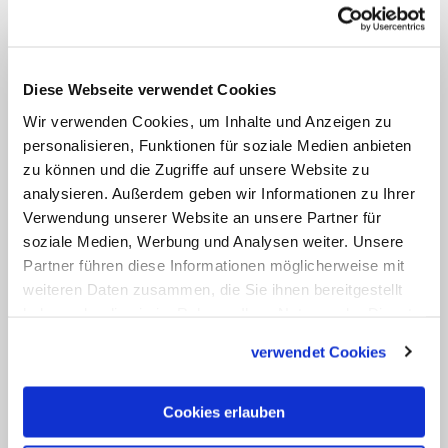
Ordensmänner und –frauen vertrieben
und die Häuser durch die Gestapo
beschlagnahmt wurden. "Keiner von uns
Diese Webseite verwendet Cookies
ist sicher, und mag er sich bewusst sein,
Wir verwenden Cookies, um Inhalte und Anzeigen zu
der treueste, gewissenhafteste
personalisieren, Funktionen für soziale Medien anbieten
Staatsbürger zu sein", sagte er und
zu können und die Zugriffe auf unsere Website zu
analysieren. Außerdem geben wir Informationen zu Ihrer
forderte Gerechtigkeit. Eine Woche
Verwendung unserer Website an unsere Partner für
später, am 20. Juli, berichtete er von
soziale Medien, Werbung und Analysen weiter. Unsere
weiteren Beschlagnahmungen und zog
Partner führen diese Informationen möglicherweise mit
den Vergleich von Hammer und Amboss:
weiteren Daten zusammen, die Sie ihnen bereitgestellt
haben oder die sie im Rahmen Ihrer Nutzung der Dienste
Die Katholiken seien der Amboss, der
gesammelt haben.
zwar den Schlägen des Hammers
verwendet Cookies
ausgesetzt sei, der aber, wenn er nur
"hinreichend zäh, fest, hart" ist, am Ende
Cookies erlauben
länger aushalte als der Hammer.