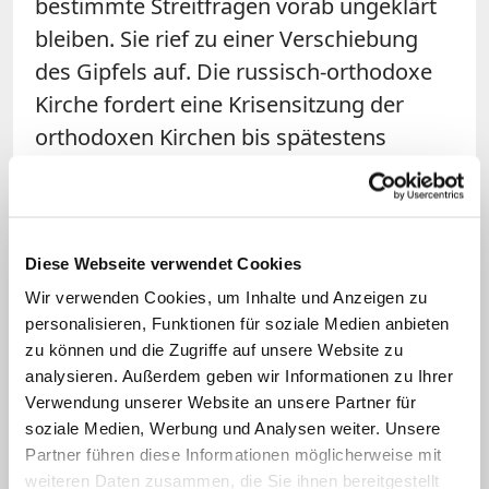
bestimmte Streitfragen vorab ungeklärt
bleiben. Sie rief zu einer Verschiebung
des Gipfels auf. Die russisch-orthodoxe
Kirche fordert eine Krisensitzung der
orthodoxen Kirchen bis spätestens
Freitag. Zuvor hatte unter anderem
bereits die georgisch-orthodoxe Kirche
angekündigt, sie werde mehrere
Textvorlagen ablehnen. Dazu gehöre,
Diese Webseite verwendet Cookies
dass nichtorthodoxe
Wir verwenden Cookies, um Inhalte und Anzeigen zu
personalisieren, Funktionen für soziale Medien anbieten
Religionsgemeinschaften als Kirchen
zu können und die Zugriffe auf unsere Website zu
eingestuft werden.
analysieren. Außerdem geben wir Informationen zu Ihrer
Verwendung unserer Website an unsere Partner für
Im Interview des TV-Senders "Russland
soziale Medien, Werbung und Analysen weiter. Unsere
24" sagte der Außenamtschef der
Partner führen diese Informationen möglicherweise mit
weiteren Daten zusammen, die Sie ihnen bereitgestellt