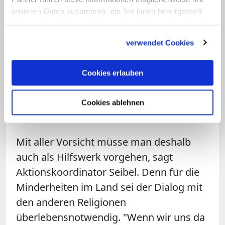
fast nie zur Rechenschaft gezogen, weil
weiteren Daten zusammen, die Sie ihnen bereitgestellt
sie über Sympathisanten bei Polizei und
haben oder die sie im Rahmen Ihrer Nutzung der Dienste
gesammelt haben.
Militär verfügen. 2012 hat Theophilus
verwendet Cookies
bereits mit Bundeskanzlerin Angela
Merkel über diese "Kultur des
Cookies erlauben
Schweigens und Wegschauens"
gesprochen. Für seinen Einsatz wird er
Cookies ablehnen
regelmäßig bedroht.
Mit aller Vorsicht müsse man deshalb
auch als Hilfswerk vorgehen, sagt
Aktionskoordinator Seibel. Denn für die
Minderheiten im Land sei der Dialog mit
den anderen Religionen
überlebensnotwendig. "Wenn wir uns da