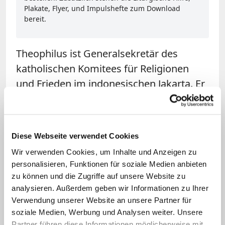
Plakate, Flyer, und Impulshefte zum Download
bereit.
Theophilus ist Generalsekretär des
katholischen Komitees für Religionen
und Frieden im indonesischen Jakarta. Er
kämpft seit Jahren für die Einhaltung der
Menschenrechte und Religionsfreiheit.
Denn auch wenn die Mehrheit der
Diese Webseite verwendet Cookies
Bevölkerung als tolerant gilt, attackieren
Wir verwenden Cookies, um Inhalte und Anzeigen zu
zunehmend extremistische Gruppen
personalisieren, Funktionen für soziale Medien anbieten
Minderheiten wie Christen, aber auch
zu können und die Zugriffe auf unsere Website zu
schiitische Muslime. Die Extremisten
analysieren. Außerdem geben wir Informationen zu Ihrer
Verwendung unserer Website an unsere Partner für
werden für ihre Gewalttaten – unter
soziale Medien, Werbung und Analysen weiter. Unsere
anderem auch Überfälle auf Kirchen –
Partner führen diese Informationen möglicherweise mit