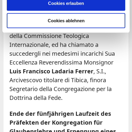
Prefetto della Congregazione per la
Cookies erlauben
Dottrina della Fede e di Presidente della
Pontificia Commissione “Ecclesia Dei”,
Cookies ablehnen
della Pontificia Commissione Biblica e
della Commissione Teologica
Internazionale, ed ha chiamato a
succedergli nei medesimi incarichi Sua
Eccellenza Reverendissima Monsignor
Luis Francisco Ladaria Ferrer
, S.I.,
Arcivescovo titolare di Tibica, finora
Segretario della Congregazione per la
Dottrina della Fede.
Ende der fünfjährigen Laufzeit des
Präfekten der Kongregation für
Glaubenslehre und Ernennung eines