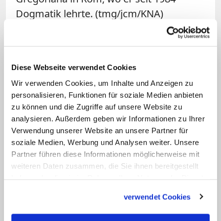
Dogmatik lehrte. (tmg/jcm/KNA)
Originaltext der Pressestelle
des Vatikan und unsere
deutsche Übersetzung:
Diese Webseite verwendet Cookies
Wir verwenden Cookies, um Inhalte und Anzeigen zu
Conclusione del mandato
personalisieren, Funktionen für soziale Medien anbieten
quinquennale del Prefetto della
zu können und die Zugriffe auf unsere Website zu
analysieren. Außerdem geben wir Informationen zu Ihrer
Congregazione per la Dottrina della
Verwendung unserer Website an unsere Partner für
Fede e nomina del successore
soziale Medien, Werbung und Analysen weiter. Unsere
Partner führen diese Informationen möglicherweise mit
Il Santo Padre Francesco ha ringraziato
weiteren Daten zusammen, die Sie ihnen bereitgestellt
l'Eminentissimo Signor Cardinale
haben oder die sie im Rahmen Ihrer Nutzung der Dienste
gesammelt haben.
Gerhard Ludwig Müller
alla conclusione
verwendet Cookies
del suo mandato quinquennale di