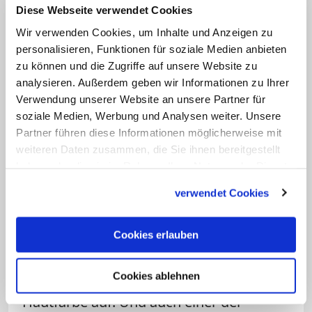
Diese Webseite verwendet Cookies
Schwarz symbolisierte Autorität und
Wir verwenden Cookies, um Inhalte und Anzeigen zu
personalisieren, Funktionen für soziale Medien anbieten
Nüchternheit
zu können und die Zugriffe auf unsere Website zu
analysieren. Außerdem geben wir Informationen zu Ihrer
Das änderte sich mit dem 14.
Verwendung unserer Website an unsere Partner für
Jahrhundert. Schwarz wurde positiv
soziale Medien, Werbung und Analysen weiter. Unsere
aufgeladen, symbolisierte Autorität und
Partner führen diese Informationen möglicherweise mit
weiteren Daten zusammen, die Sie ihnen bereitgestellt
Nüchternheit. Es hielt Einzug in die
haben oder die sie im Rahmen Ihrer Nutzung der Dienste
Kleidung der Patrizier in den Städten und
gesammelt haben.
verwendet Cookies
in die Amtstracht von Würdenträgern. Es
wurde zur Farbe der Königshäuser und
Cookies erlauben
der Kurie. Und in Malerei und Literatur
tauchen vermehrt positiv besetzte
Cookies ablehnen
Persönlichkeiten mit schwarzer
Hautfarbe auf. Und auch einer der