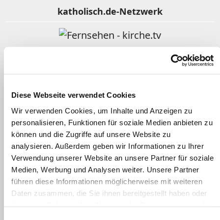
katholisch.de-Netzwerk
Fernsehen - kirche.tv
Religion im Film
Diese Webseite verwendet Cookies
Wir verwenden Cookies, um Inhalte und Anzeigen zu
personalisieren, Funktionen für soziale Medien anbieten zu
Gotteslob Online
können und die Zugriffe auf unsere Website zu
analysieren. Außerdem geben wir Informationen zu Ihrer
Verwendung unserer Website an unsere Partner für soziale
Kindergottesdienst katholisch
Medien, Werbung und Analysen weiter. Unsere Partner
führen diese Informationen möglicherweise mit weiteren
Daten zusammen, die Sie ihnen bereitgestellt haben oder
Clearingstelle Medienkompetenz
die sie im Rahmen Ihrer Nutzung der Dienste gesammelt
haben.