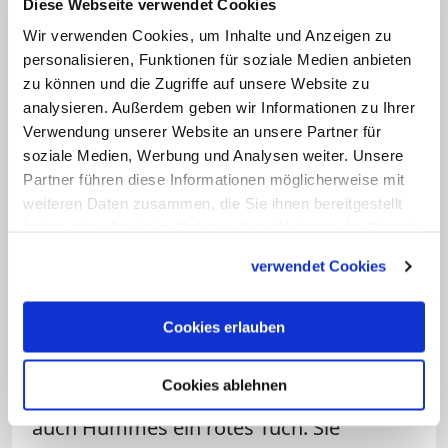
Diese Webseite verwendet Cookies
sah. Das vatikanische Presseamt
Wir verwenden Cookies, um Inhalte und Anzeigen zu
dementierte damals Berichte über einen
personalisieren, Funktionen für soziale Medien anbieten
angeblichen Brief des Papstes, in dem
zu können und die Zugriffe auf unsere Website zu
sich Franziskus aufgeschlossen für die
analysieren. Außerdem geben wir Informationen zu Ihrer
Einführung von "viri probati" in der
Verwendung unserer Website an unsere Partner für
soziale Medien, Werbung und Analysen weiter. Unsere
Region geäußert haben sollte.
Partner führen diese Informationen möglicherweise mit
weiteren Daten zusammen, die Sie ihnen bereitgestellt
Adressat des Briefes sollte der
haben oder die sie im Rahmen Ihrer Nutzung der Dienste
brasilianische
Kardinal Claudio Hummes
gesammelt haben.
verwendet Cookies
gewesen sein. Der frühere Chef der
vatikanischen Klerus-Kongregation ist ein
Cookies erlauben
langjähriger Freund von Franziskus und
Vorsitzender der Bischofskommission für
Cookies ablehnen
Amazonien. Für Ultrakonservative ist
auch Hummes ein rotes Tuch. Sie