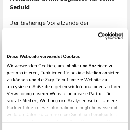
Geduld
Der bisherige Vorsitzende der
italienischen Bischöfe, Kardinal Angelo
Bagnasco (74) aus Genua, gibt nach zehn
Jahren sein Amt ab. Er bleibt weiterhin
Präsident des Rates der europäischen
Diese Webseite verwendet Cookies
Bischofskonferenzen (CCEE). Papst
Wir verwenden Cookies, um Inhalte und Anzeigen zu
personalisieren, Funktionen für soziale Medien anbieten
Franziskus danke Bagnasco persönlich
zu können und die Zugriffe auf unsere Website zu
für seinen Dienst. "Danke für die Geduld.
analysieren. Außerdem geben wir Informationen zu Ihrer
Mit diesem Papst zu arbeiten, ist nicht
Verwendung unserer Website an unsere Partner für
einfach", sagte er mit Selbstironie am
soziale Medien, Werbung und Analysen weiter. Unsere
Partner führen diese Informationen möglicherweise mit
Montag bei der
Eröffnung der
weiteren Daten zusammen, die Sie ihnen bereitgestellt
Bischofsversammlung
. Franziskus hielt
haben oder die sie im Rahmen Ihrer Nutzung der Dienste
die Ansprache vor seinen italienischen
gesammelt haben.