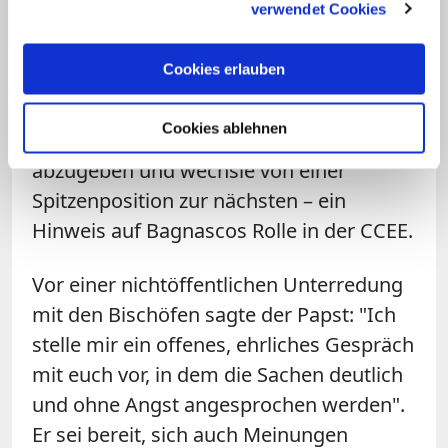
verwendet Cookies
Mitbrüdern im Vatikan frei. Sein
Verhältnis zu Bagnasco bezeichnete der
Cookies erlauben
Papst als "schöne Freundschaft".
Scherzend fügte er hinzu, der Erzbischof
Cookies ablehnen
sei wohl nicht gewohnt, Vorsitze
abzugeben und wechsle von einer
Spitzenposition zur nächsten – ein
Hinweis auf Bagnascos Rolle in der CCEE.
Vor einer nichtöffentlichen Unterredung
mit den Bischöfen sagte der Papst: "Ich
stelle mir ein offenes, ehrliches Gespräch
mit euch vor, in dem die Sachen deutlich
und ohne Angst angesprochen werden".
Er sei bereit, sich auch Meinungen