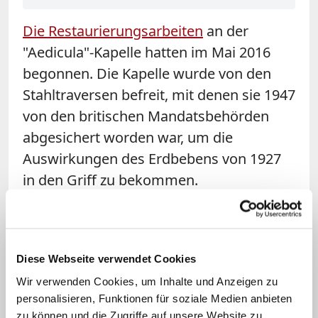
Die Restaurierungsarbeiten
an der
"Aedicula"-Kapelle hatten im Mai 2016
begonnen. Die Kapelle wurde von den
Stahltraversen befreit, mit denen sie 1947
von den britischen Mandatsbehörden
abgesichert worden war, um die
Auswirkungen des Erdbebens von 1927
in den Griff zu bekommen.
Weitergehende Restaurierungsarbeiten
waren damals geplant, konnten aber
aufgrund der Uneinigkeit zwischen
Diese Webseite verwendet Cookies
Katholiken, Orthodoxen und Armeniern
Wir verwenden Cookies, um Inhalte und Anzeigen zu
und politischen Gründen
nicht vollendet
personalisieren, Funktionen für soziale Medien anbieten
werden
. Die nun beendeten Arbeiten
zu können und die Zugriffe auf unsere Website zu