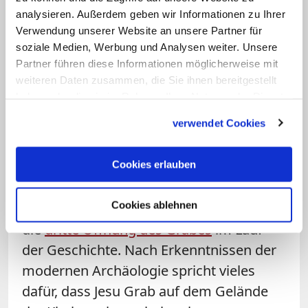
wurden geleitet von Antonia Moropoulou
analysieren. Außerdem geben wir Informationen zu Ihrer
von der Technischen Universität Athen.
Verwendung unserer Website an unsere Partner für
soziale Medien, Werbung und Analysen weiter. Unsere
Partner führen diese Informationen möglicherweise mit
Forscher öffneten das Grab Jesu
weiteren Daten zusammen, die Sie ihnen bereitgestellt
haben oder die sie im Rahmen Ihrer Nutzung der Dienste
Am 26. Oktober 2016 wurde die
gesammelt haben.
Marmorplatte über dem Grab für 60
verwendet Cookies
Stunden entfernt, um die ursprüngliche
Felsoberfläche begutachten zu können,
Cookies erlauben
auf die Jesu Leichnam der Überlieferung
Cookies ablehnen
nach abgelegt worden war. Es war erst
die
dritte Öffnung des Grabes
im Lauf
der Geschichte. Nach Erkenntnissen der
modernen Archäologie spricht vieles
dafür, dass Jesu Grab auf dem Gelände